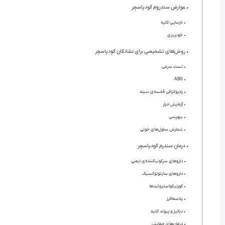
عوارض سندروم گودپاسچر
نارسایی کلیه
خونریزی
روش‌های تشخیصی برای نشانگان گودپاسچر
تست سرمی
ABG
رادیوگرافی قفسه‌ی سینه
آزمایش ادرار
بیوپسی
شمارش سلول‌های خونی
درمان سندرم گودپاسچر
دارو‌های سرکوب‌کننده‌ی ایمنی
دارو‌های سایتوتوکسیک
کورتیکواستروئید‌ها
پلاسمافرز
دیالیز و پیوند کلیه
درمان‌های حمایتی