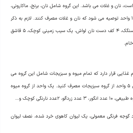
است، نان و غلات می باشد. این گروه شامل نان، برنج، ماکارونی،
گندم و… است. برای افراد بزرگسال بسته به نیاز حدود ۶ الی ۱۱ واحد توصیه می شود که نان و غلات مصرف کنند. لازم به ذکر
است که هر واحد از‌ این گروه برابر است با یک‌ کف دست نان سنگک، ۴ کف دست نان لواش، یک سیب زمینی کوچک، ۵ قاشق
خام.
م غذایی قرار دارد که‌ تمام میوه و سبزیجات شامل این گروه می
باشند و توصیه می شود ۲ الی ۴ واحد از گروه میوه و ۳ الی ۵ واحد از گروه سبزیجات مصرف کنید. یک واحد از گروه میوه
د نارنگی کوچک و…
د گوجه فرنگی معمولی، یک لیوان کاهوی خرد شده، نصف لیوان