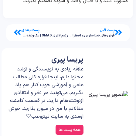
مشورت کنید و با خیال راحت و آسوده تصمیم بگیرید.
پست قبل
پست بعدی
قرص‌ های ضداسترس و اضطراب؛ مکانیسم عمل، کارکردها و کاربردهای مختلف
رژیم لاغری OMAD (یک وعده غذایی در روز)؛ مزایا و محدودیت‌ها
پریسا پیری
علاقه زیادی به نویسندگی و تولید
محتوا دارم، اینجا قراره کلی مطالب
علمی و آموزشی خوب کنار هم یاد
بگیریم، می‌تونید هر نظر و انتقادی
ازنوشته‌هام دارید، در قسمت کامنت
مقالاتم با من در میون بذارید. خوش
اومدی به سایت نیتروطب🤍
همه پست ها