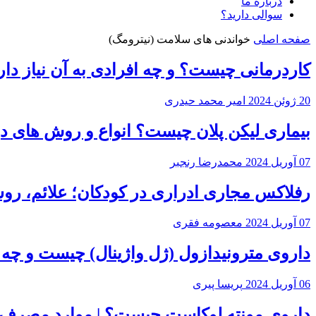
درباره ما
سوالی دارید؟
صفحه اصلی
خواندنی های سلامت (نیترومگ)
کاردرمانی چیست؟ و چه افرادی به آن نیاز دار
20 ژوئن 2024
امیر محمد حیدری
بیماری لیکن پلان چیست؟ انواع و روش های د
07 آوریل 2024
محمدرضا رنجبر
رفلاکس مجاری ادراری در کودکان؛ علائم، ر
07 آوریل 2024
معصومه فقری
داروی مترونیدازول (ژل واژینال) چیست و چه 
06 آوریل 2024
پریسا پیری
داروی مونته لوکاست چیست؟ | موارد مصرف،